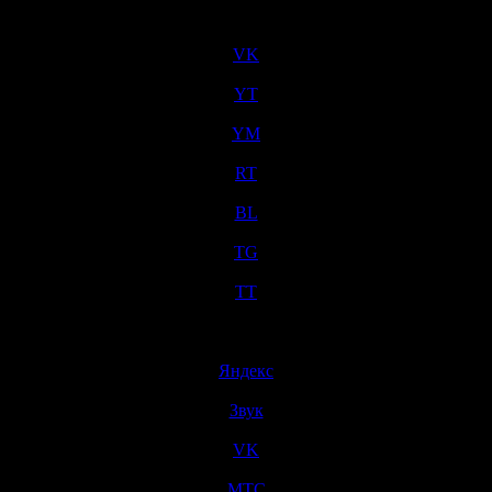
×
VK
Назад к содержимому
YT
YM
RT
BL
TG
TT
Пропустить меню
×
Яндекс
Звук
VK
МТС