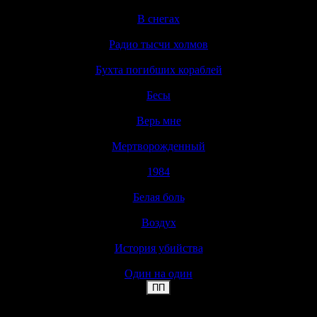
В снегах
▼
Радио тысчи холмов
▼
Бухта погибших кораблей
▼
Бесы
▼
Верь мне
▼
Мертворожденный
▼
1984
▼
Белая боль
▼
Воздух
▼
История убийства
▼
Один на один
▼
ПП
Пропустить меню